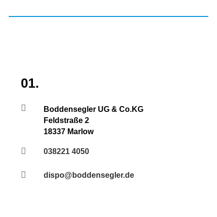
01.

Boddensegler UG & Co.KG
Feldstraße 2
18337 Marlow

038221 4050

dispo@boddensegler.de