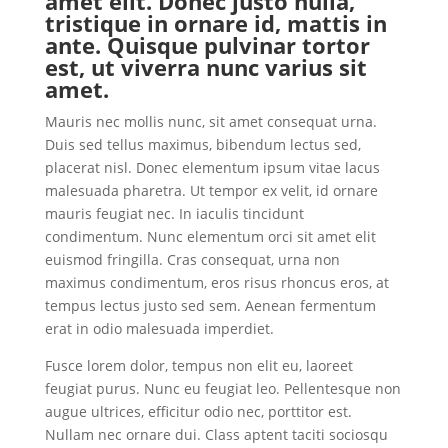
amet elit. Donec justo nulla,
tristique in ornare id, mattis in
ante. Quisque pulvinar tortor
est, ut viverra nunc varius sit
amet.
Mauris nec mollis nunc, sit amet consequat urna.
Duis sed tellus maximus, bibendum lectus sed,
placerat nisl. Donec elementum ipsum vitae lacus
malesuada pharetra. Ut tempor ex velit, id ornare
mauris feugiat nec. In iaculis tincidunt
condimentum. Nunc elementum orci sit amet elit
euismod fringilla. Cras consequat, urna non
maximus condimentum, eros risus rhoncus eros, at
tempus lectus justo sed sem. Aenean fermentum
erat in odio malesuada imperdiet.
Fusce lorem dolor, tempus non elit eu, laoreet
feugiat purus. Nunc eu feugiat leo. Pellentesque non
augue ultrices, efficitur odio nec, porttitor est.
Nullam nec ornare dui. Class aptent taciti sociosqu